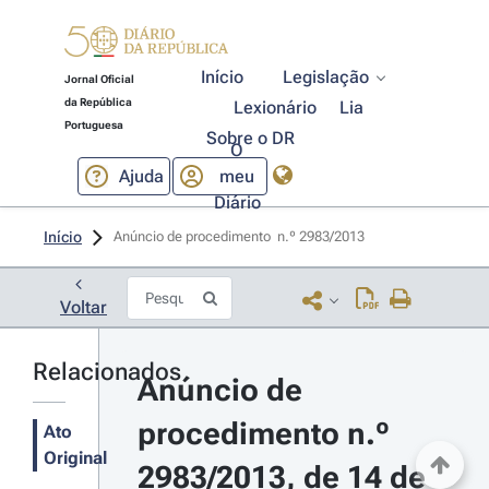
Início
Legislação
Jornal Oficial
da República
Lexionário
Lia
Portuguesa
Sobre o DR
O
Ajuda
meu
Diário
Início
Anúncio de procedimento  n.º 2983/2013 
Voltar
Relacionados
Anúncio de 
procedimento n.º 
Ato
Original
2983/2013, de 14 de 