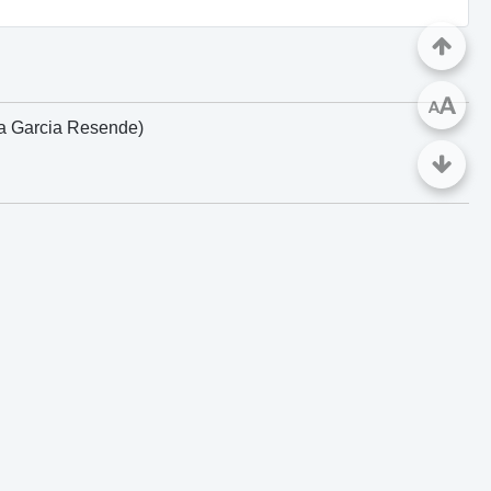
A
A
ua Garcia Resende)