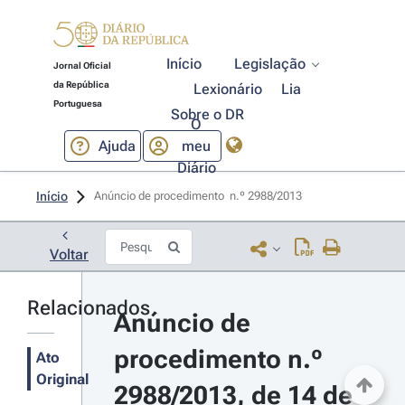
Início
Legislação
Jornal Oficial
da República
Lexionário
Lia
Portuguesa
Sobre o DR
O
Ajuda
meu
Diário
Início
Anúncio de procedimento  n.º 2988/2013 
Voltar
Relacionados
Anúncio de 
procedimento n.º 
Ato
Original
2988/2013, de 14 de 