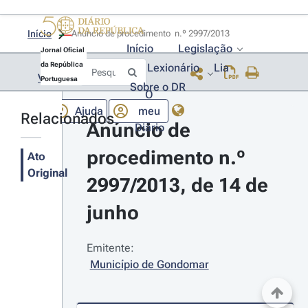
Início
Anúncio de procedimento  n.º 2997/2013 
Início
Legislação
Jornal Oficial
da República
Lexionário
Lia
Voltar
Portuguesa
Sobre o DR
O
Ajuda
meu
Relacionados
Anúncio de 
Diário
procedimento n.º 
Ato
Original
2997/2013, de 14 de 
junho
Emitente:
Município de Gondomar