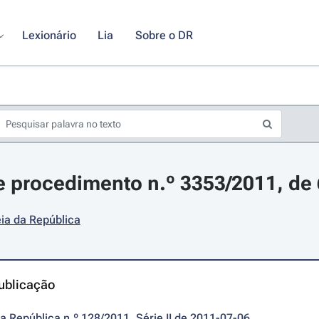
Lexionário
Lia
Sobre o DR
 procedimento n.º 3353/2011, de 
ia da República
ublicação
da República n.º 128/2011, Série II de 2011-07-06