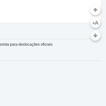
A
A
rista para deslocações oficiais