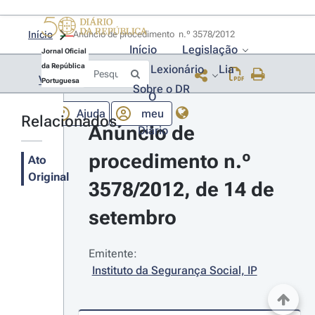
Início
Anúncio de procedimento  n.º 3578/2012 
Início
Legislação
Jornal Oficial
da República
Lexionário
Lia
Voltar
Portuguesa
Sobre o DR
O
Ajuda
meu
Relacionados
Anúncio de 
Diário
procedimento n.º 
Ato
Original
3578/2012, de 14 de 
setembro
Emitente:
Instituto da Segurança Social, IP