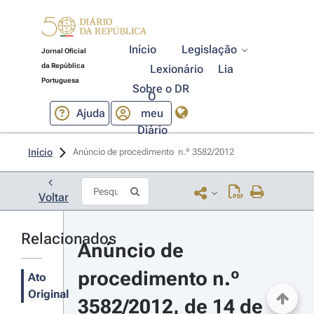
Início
Legislação
Jornal Oficial
da República
Lexionário
Lia
Portuguesa
Sobre o DR
O
Ajuda
meu
Diário
Início
Anúncio de procedimento  n.º 3582/2012 
Voltar
Relacionados
Anúncio de 
procedimento n.º 
Ato
Original
3582/2012, de 14 de 