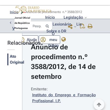
Início
Anúncio de procedimento  n.º 3588/2012 
Início
Legislação
Jornal Oficial
da República
Lexionário
Lia
Voltar
Portuguesa
Sobre o DR
O
Ajuda
meu
Relacionados
Anúncio de 
Diário
procedimento n.º 
Ato
Original
3588/2012, de 14 de 
setembro
Emitente:
Instituto do Emprego e Formação 
Profissional, I.P.