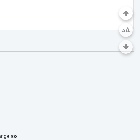
A
A
angeiros