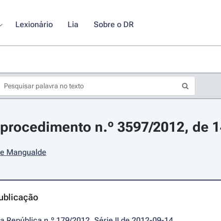
Lexionário
Lia
Sobre o DR
procedimento n.º 3597/2012, de 
de Mangualde
ublicação
da República n.º 179/2012, Série II de 2012-09-14