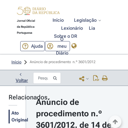
Início
Legislação
Jornal Oficial
da República
Lexionário
Lia
Portuguesa
Sobre o DR
O
Ajuda
meu
Diário
Início
Anúncio de procedimento  n.º 3601/2012 
Voltar
Relacionados
Anúncio de 
procedimento n.º 
Ato
Original
3601/2012, de 14 de 