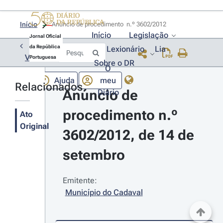
Início
Anúncio de procedimento  n.º 3602/2012 
Início
Legislação
Jornal Oficial
da República
Lexionário
Lia
Voltar
Portuguesa
Sobre o DR
O
Ajuda
meu
Relacionados
Anúncio de 
Diário
procedimento n.º 
Ato
Original
3602/2012, de 14 de 
setembro
Emitente:
Município do Cadaval