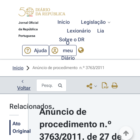
Início
Legislação
Jornal Oficial
da República
Lexionário
Lia
Portuguesa
Sobre o DR
O
Ajuda
meu
Diário
Início
Anúncio de procedimento  n.º 3763/2011 
Voltar
Relacionados
Anúncio de 
procedimento n.º 
Ato
Original
3763/2011, de 27 de 