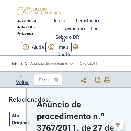
Início
Legislação
Jornal Oficial
da República
Lexionário
Lia
Portuguesa
Sobre o DR
O
Ajuda
meu
Diário
Início
Anúncio de procedimento  n.º 3767/2011 
Voltar
Relacionados
Anúncio de 
procedimento n.º 
Ato
Original
3767/2011, de 27 de 