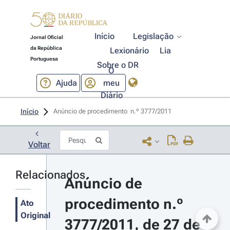
Início
Legislação
Jornal Oficial
da República
Lexionário
Lia
Portuguesa
Sobre o DR
O
Ajuda
meu
Diário
Início
Anúncio de procedimento  n.º 3777/2011 
Voltar
Relacionados
Anúncio de 
procedimento n.º 
Ato
Original
3777/2011, de 27 de 