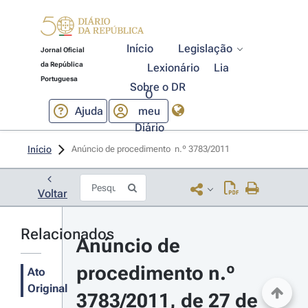
Início
Legislação
Jornal Oficial
da República
Lexionário
Lia
Portuguesa
Sobre o DR
O
Ajuda
meu
Diário
Início
Anúncio de procedimento  n.º 3783/2011 
Voltar
Relacionados
Anúncio de 
procedimento n.º 
Ato
Original
3783/2011, de 27 de 