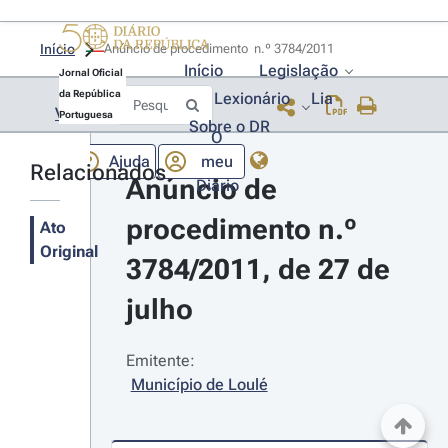
Início
Anúncio de procedimento  n.º 3784/2011 
Início
Legislação
Jornal Oficial
da República
Lexionário
Lia
Voltar
Portuguesa
Sobre o DR
O
Ajuda
meu
Relacionados
Anúncio de 
Diário
procedimento n.º 
Ato
Original
3784/2011, de 27 de 
julho
Emitente:
Município de Loulé