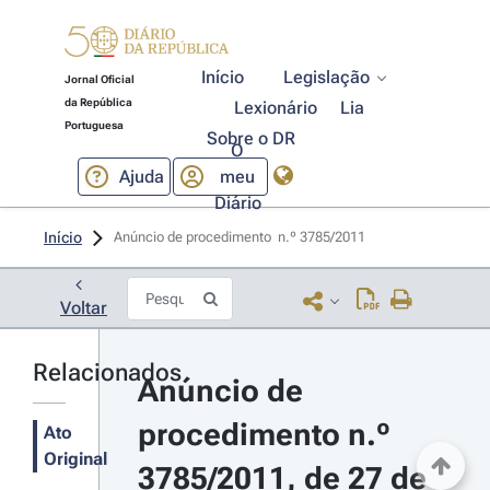
Início
Legislação
Jornal Oficial
da República
Lexionário
Lia
Portuguesa
Sobre o DR
O
Ajuda
meu
Diário
Início
Anúncio de procedimento  n.º 3785/2011 
Voltar
Relacionados
Anúncio de 
procedimento n.º 
Ato
Original
3785/2011, de 27 de 