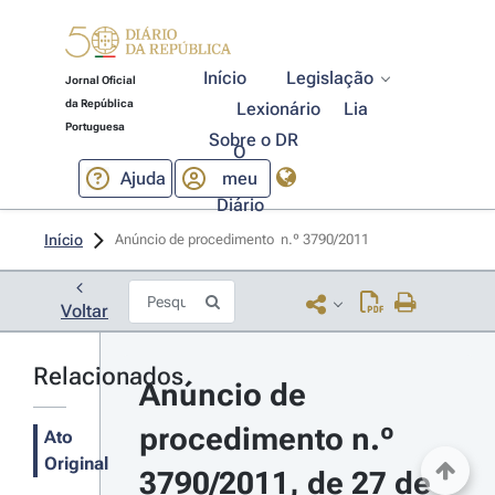
Início
Legislação
Jornal Oficial
da República
Lexionário
Lia
Portuguesa
Sobre o DR
O
Ajuda
meu
Diário
Início
Anúncio de procedimento  n.º 3790/2011 
Voltar
Relacionados
Anúncio de 
procedimento n.º 
Ato
Original
3790/2011, de 27 de 