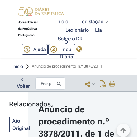
Início
Legislação
Jornal Oficial
da República
Lexionário
Lia
Portuguesa
Sobre o DR
O
Ajuda
meu
Diário
Início
Anúncio de procedimento  n.º 3878/2011 
Voltar
Relacionados
Anúncio de 
procedimento n.º 
Ato
Original
3878/2011, de 1 de 