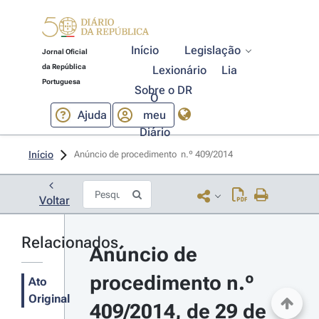
Início
Legislação
Jornal Oficial
da República
Lexionário
Lia
Portuguesa
Sobre o DR
O
Ajuda
meu
Diário
Início
Anúncio de procedimento  n.º 409/2014 
Voltar
Relacionados
Anúncio de 
procedimento n.º 
Ato
Original
409/2014, de 29 de 