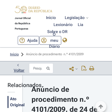
Início
Legislação
Jornal Oficial
da República
Lexionário
Lia
Portuguesa
Sobre o DR
O
Ajuda
meu
Diário
Início
Anúncio de procedimento  n.º 4101/2009 
Voltar
Relacionados
Anúncio de 
procedimento n.º 
Ato
Original
4101/2009, de 24 de 