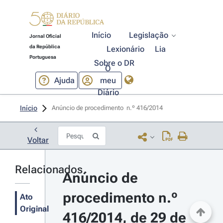
Início
Legislação
Jornal Oficial
da República
Lexionário
Lia
Portuguesa
Sobre o DR
O
Ajuda
meu
Diário
Início
Anúncio de procedimento  n.º 416/2014 
Voltar
Relacionados
Anúncio de 
procedimento n.º 
Ato
Original
416/2014, de 29 de 