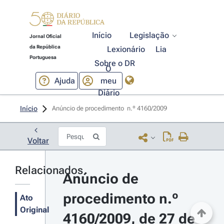
Início
Legislação
Jornal Oficial
da República
Lexionário
Lia
Portuguesa
Sobre o DR
O
Ajuda
meu
Diário
Início
Anúncio de procedimento  n.º 4160/2009 
Voltar
Relacionados
Anúncio de 
procedimento n.º 
Ato
Original
4160/2009, de 27 de 