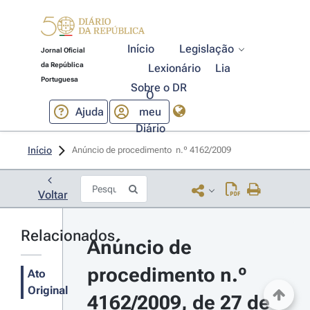
Início
Legislação
Jornal Oficial
da República
Lexionário
Lia
Portuguesa
Sobre o DR
O
Ajuda
meu
Diário
Início
Anúncio de procedimento  n.º 4162/2009 
Voltar
Relacionados
Anúncio de 
procedimento n.º 
Ato
Original
4162/2009, de 27 de 