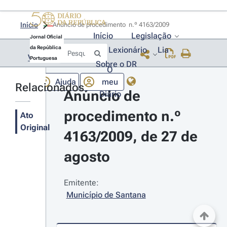
Início
Anúncio de procedimento  n.º 4163/2009 
Início
Legislação
Jornal Oficial
da República
Lexionário
Lia
Voltar
Portuguesa
Sobre o DR
O
Ajuda
meu
Relacionados
Anúncio de 
Diário
procedimento n.º 
Ato
Original
4163/2009, de 27 de 
agosto
Emitente:
Município de Santana