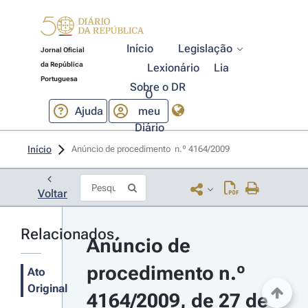
Início
Legislação
Jornal Oficial
da República
Lexionário
Lia
Portuguesa
Sobre o DR
O
Ajuda
meu
Diário
Início
Anúncio de procedimento  n.º 4164/2009 
Voltar
Relacionados
Anúncio de 
procedimento n.º 
Ato
Original
4164/2009, de 27 de 