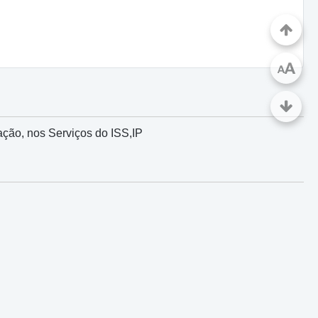
A
A
mação, nos Serviços do ISS,IP