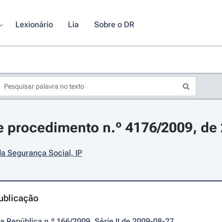
Lexionário
Lia
Sobre o DR
 procedimento n.º 4176/2009, de 
 da Segurança Social, IP
ublicação
da República n.º 166/2009, Série II de 2009-08-27