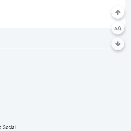
A
A
o Social