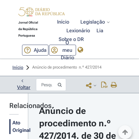
Início
Legislação
Jornal Oficial
da República
Lexionário
Lia
Portuguesa
Sobre o DR
O
Ajuda
meu
Diário
Início
Anúncio de procedimento  n.º 427/2014 
Voltar
Relacionados
Anúncio de 
procedimento n.º 
Ato
Original
427/2014, de 30 de 