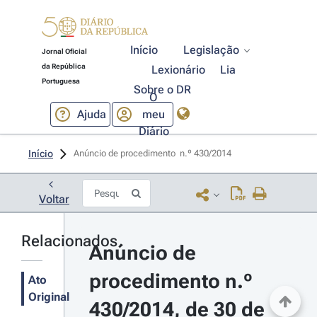
Início
Legislação
Jornal Oficial
da República
Lexionário
Lia
Portuguesa
Sobre o DR
O
Ajuda
meu
Diário
Início
Anúncio de procedimento  n.º 430/2014 
Voltar
Relacionados
Anúncio de 
procedimento n.º 
Ato
Original
430/2014, de 30 de 