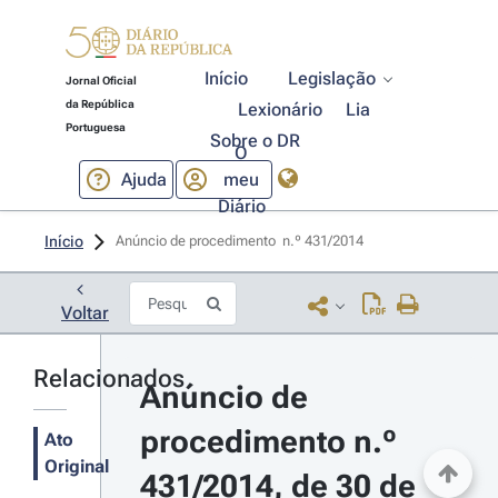
Início
Legislação
Jornal Oficial
da República
Lexionário
Lia
Portuguesa
Sobre o DR
O
Ajuda
meu
Diário
Início
Anúncio de procedimento  n.º 431/2014 
Voltar
Relacionados
Anúncio de 
procedimento n.º 
Ato
Original
431/2014, de 30 de 