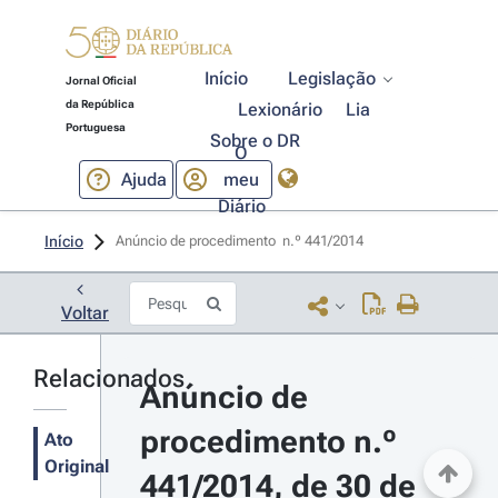
Início
Legislação
Jornal Oficial
da República
Lexionário
Lia
Portuguesa
Sobre o DR
O
Ajuda
meu
Diário
Início
Anúncio de procedimento  n.º 441/2014 
Voltar
Relacionados
Anúncio de 
procedimento n.º 
Ato
Original
441/2014, de 30 de 