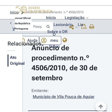
Início
Anúncio de procedimento  n.º 4506/2010 
Início
Legislação
Jornal Oficial
da República
Lexionário
Lia
Voltar
Portuguesa
Sobre o DR
O
Ajuda
meu
Relacionados
Anúncio de 
Diário
procedimento n.º 
Ato
Original
4506/2010, de 30 de 
setembro
Emitente:
Município de Vila Pouca de Aguiar