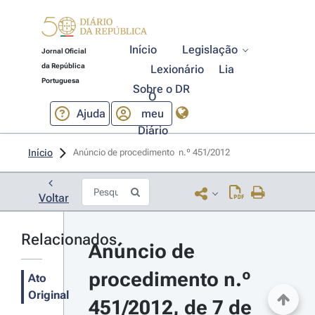
Início
Legislação
Jornal Oficial
da República
Lexionário
Lia
Portuguesa
Sobre o DR
O
Ajuda
meu
Diário
Início
Anúncio de procedimento  n.º 451/2012 
Voltar
Relacionados
Anúncio de 
procedimento n.º 
Ato
Original
451/2012, de 7 de 