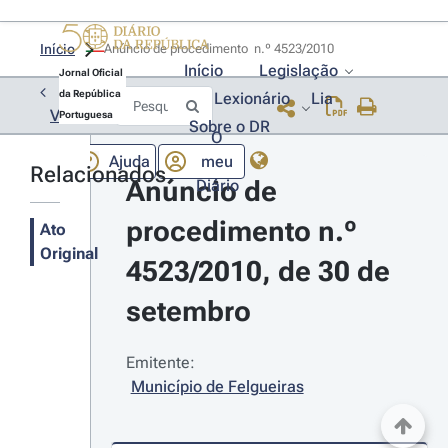
Início
Anúncio de procedimento  n.º 4523/2010 
Início
Legislação
Jornal Oficial
da República
Lexionário
Lia
Voltar
Portuguesa
Sobre o DR
O
Ajuda
meu
Relacionados
Anúncio de 
Diário
procedimento n.º 
Ato
Original
4523/2010, de 30 de 
setembro
Emitente:
Município de Felgueiras