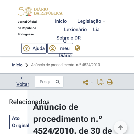
Início
Legislação
Jornal Oficial
da República
Lexionário
Lia
Portuguesa
Sobre o DR
O
Ajuda
meu
Diário
Início
Anúncio de procedimento  n.º 4524/2010 
Voltar
Relacionados
Anúncio de 
procedimento n.º 
Ato
Original
4524/2010, de 30 de 