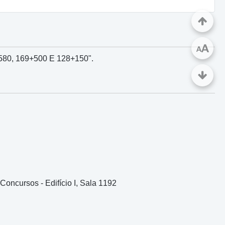
A
A
0, 169+500 E 128+150".
Concursos - Edifício I, Sala 1192