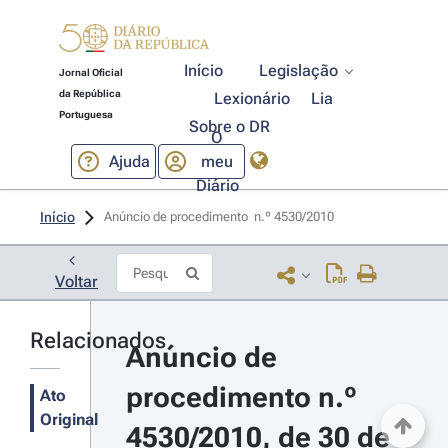
Início
Legislação
Jornal Oficial
da República
Lexionário
Lia
Portuguesa
Sobre o DR
O
Ajuda
meu
Diário
Início
Anúncio de procedimento  n.º 4530/2010 
Voltar
Relacionados
Anúncio de 
procedimento n.º 
Ato
Original
4530/2010, de 30 de 