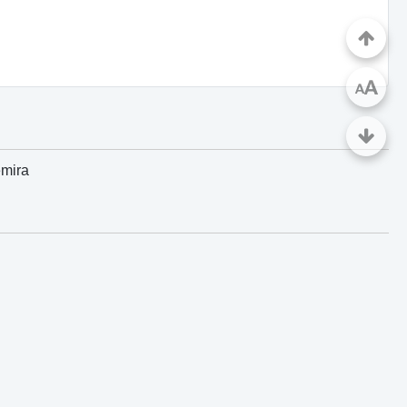
A
A
emira