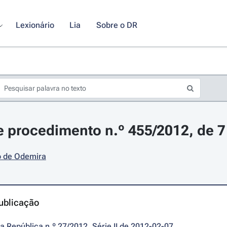
Lexionário
Lia
Sobre o DR
 procedimento n.º 455/2012, de 7 
o de Odemira
ublicação
da República n.º 27/2012, Série II de 2012-02-07