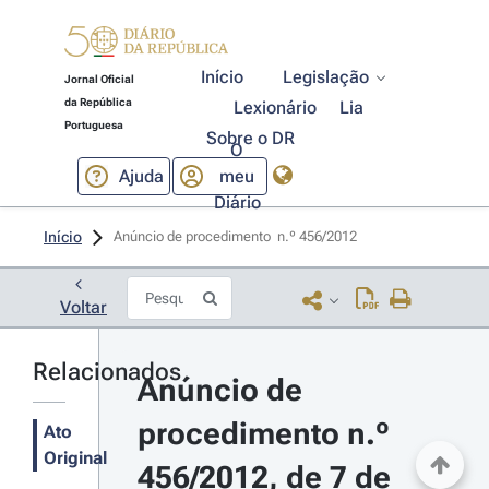
Início
Legislação
Jornal Oficial
da República
Lexionário
Lia
Portuguesa
Sobre o DR
O
Ajuda
meu
Diário
Início
Anúncio de procedimento  n.º 456/2012 
Voltar
Relacionados
Anúncio de 
procedimento n.º 
Ato
Original
456/2012, de 7 de 