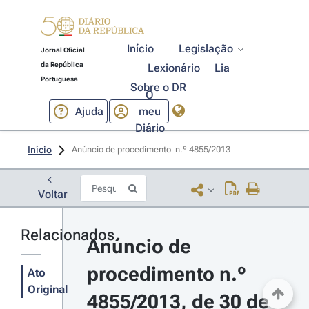
Início
Legislação
Jornal Oficial
da República
Lexionário
Lia
Portuguesa
Sobre o DR
O
Ajuda
meu
Diário
Início
Anúncio de procedimento  n.º 4855/2013 
Voltar
Relacionados
Anúncio de 
procedimento n.º 
Ato
Original
4855/2013, de 30 de 