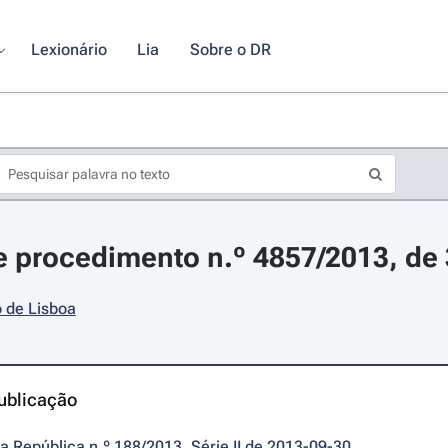
Lexionário
Lia
Sobre o DR
 procedimento n.º 4857/2013, de
 de Lisboa
ublicação
da República n.º 188/2013, Série II de 2013-09-30