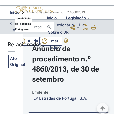
Início
Anúncio de procedimento  n.º 4860/2013 
Início
Legislação
Jornal Oficial
da República
Lexionário
Lia
Voltar
Portuguesa
Sobre o DR
O
Ajuda
meu
Relacionados
Anúncio de 
Diário
procedimento n.º 
Ato
Original
4860/2013, de 30 de 
setembro
Emitente:
EP Estradas de Portugal, S.A.