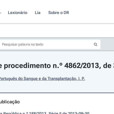
Lexionário
Lia
Sobre o DR
 procedimento n.º 4862/2013, de
 Português do Sangue e da Transplantação, I. P.
ublicação
da República n.º 188/2013, Série II de 2013-09-30