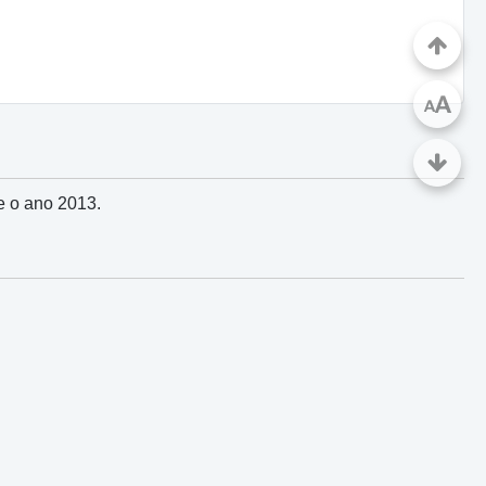
A
A
te o ano 2013.