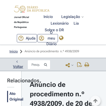
Início
Legislação
Jornal Oficial
da República
Lexionário
Lia
Portuguesa
Sobre o DR
O
Ajuda
meu
Diário
Início
Anúncio de procedimento  n.º 4938/2009 
Voltar
Relacionados
Anúncio de 
procedimento n.º 
Ato
Original
4938/2009, de 20 de 