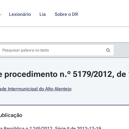
Lexionário
Lia
Sobre o DR
 procedimento n.º 5179/2012, de
e Intermunicipal do Alto Alentejo
ublicação
da República n.º 245/2012, Série II de 2012-12-19