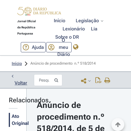
Início
Legislação
Jornal Oficial
da República
Lexionário
Lia
Portuguesa
Sobre o DR
O
Ajuda
meu
Diário
Início
Anúncio de procedimento  n.º 518/2014 
Voltar
Relacionados
Anúncio de 
procedimento n.º 
Ato
Original
518/2014, de 5 de 