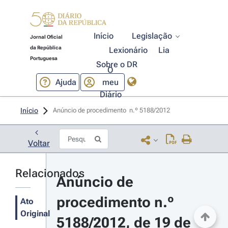
Início
Legislação
Jornal Oficial
da República
Lexionário
Lia
Portuguesa
Sobre o DR
O
Ajuda
meu
Diário
Início
Anúncio de procedimento  n.º 5188/2012 
Voltar
Relacionados
Anúncio de 
procedimento n.º 
Ato
Original
5188/2012, de 19 de 