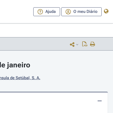
Ajuda
O meu Diário
e janeiro
sula de Setúbal, S. A.