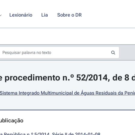
Lexionário
Lia
Sobre o DR
 procedimento n.º 52/2014, de 8 d
Sistema Integrado Multimunicipal de Águas Residuais da Penín
ublicação
da República n.º 5/2014, Série II de 2014-01-08